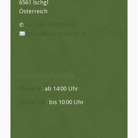
6561 Ischgl
Österreich
✆
+43 699 10 23 58 43
office@laurin-ischgl.at
INFORMATIONEN
Check in
: ab 14:00 Uhr
Check out
: bis 10:00 Uhr